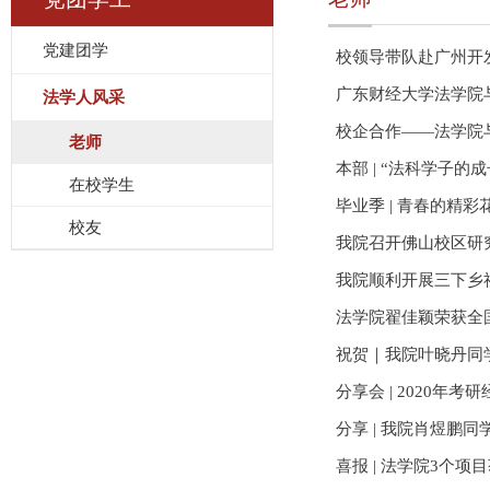
党建团学
校领导带队赴广州开
广东财经大学法学院
法学人风采
校企合作——法学院
老师
本部 | “法科学子的
在校学生
毕业季 | 青春的精彩
校友
我院召开佛山校区研
我院顺利开展三下乡
法学院翟佳颖荣获全
祝贺｜我院叶晓丹同
分享会 | 2020年
分享 | 我院肖煜鹏
喜报 | 法学院3个项